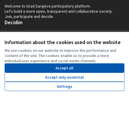
Welcome to Grad Sarajevo participatory platform.
Let's build a more open, transparent and collaborative society.
Join, participate and decide.
Decidim
Home
Information about the cookies used on the website
Processes
We use cookies on our website to improve the performance and
Help
content of the site. The cookies enable us to provide a more
individual user experience and social media channels.
Accept all
Resources
Accept only essential
Activity
Settings
Home
Search
Activity
Log in
Meetings
Radionica o transformaciji zapuštenih prostora koju je
Download Open Data files
vodila Asocijacija pejzažnih arhitekata u Bosni i
Hercegovini
My account