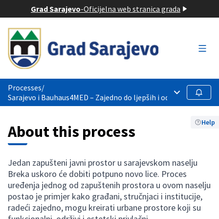
Grad Sarajevo
-
Oficijelna web stranica grada
Main
Processes
/
Follow
Sarajevo i Bauhaus4MED – Zajedno do ljepših i održivijih javnih 
Help
About this process
Jedan zapušteni javni prostor u sarajevskom naselju
Breka uskoro će dobiti potpuno novo lice. Proces
uređenja jednog od zapuštenih prostora u ovom naselju
postao je primjer kako građani, stručnjaci i institucije,
radeći zajedno, mogu kreirati urbane prostore koji su
funkcionalni, održivi i estetski privlačni.