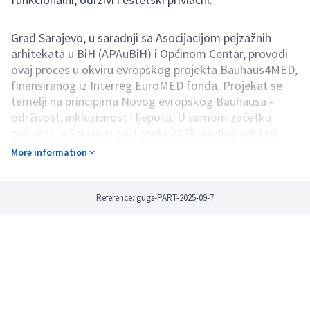
Grad Sarajevo, u saradnji sa Asocijacijom pejzažnih
arhitekata u BiH (APAuBiH) i Općinom Centar, provodi
ovaj proces u okviru evropskog projekta Bauhaus4MED,
finansiranog iz Interreg EuroMED fonda. Projekat se
temelji na principima Novog evropskog Bauhausa -
održivost, inkluzivnost i ljepota. U samom začetku
projekta, u Sarajevu su u aprilu 2025. godine održani
partnerski sastanak i NEB Festival, koji je uključivao
More information
javnu radionicu o uređivanju zapuštenih prostora,
izložbu uspješnih primjera NEB transformacija,
umjetnički performans, kao i internacionalnu
Reference: gugs-PART-2025-09-7
konferenciju o Novom evropskom Bauhausu.
Krajnji cilj ovog procesa, pored transformacije jednog
zapuštenog prostora, je ojačati vezu građana s
prostorima koji im pripadaju, i uspostaviti osjećaj
odgovornosti prema njima.